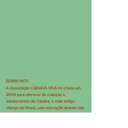
SOBRE NÓS
A Associação CARAIVA VIVA foi criada em
2009 para oferecer às crianças e
adolescentes de Caraíva, o mais antigo
vilarejo do Brasil, uma educação através das
artes e dar-lhes a oportunidade de abordar a
vida em melhores condições.